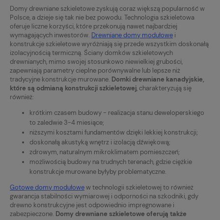
Domy drewniane szkieletowe zyskują coraz większą popularność w
Polsce, a dzieje się tak nie bez powodu. Technologia szkieletowa
oferuje liczne korzyści, które przekonują nawet najbardziej
wymagających inwestorów.
Drewniane domy modułowe
i
konstrukcje szkieletowe wyróżniają się przede wszystkim doskonałą
izolacyjnością termiczną. Ściany domków szkieletowych
drewnianych, mimo swojej stosunkowo niewielkiej grubości,
zapewniają parametry cieplne porównywalne lub lepsze niż
tradycyjne konstrukcje murowane.
Domki drewniane kanadyjskie,
które są odmianą konstrukcji szkieletowej
, charakteryzują się
również:
krótkim czasem budowy - realizacja stanu deweloperskiego
to zaledwie 3-4 miesiące;
niższymi kosztami fundamentów dzięki lekkiej konstrukcji;
doskonałą akustyką wnętrz i izolacją dźwiękową;
zdrowym, naturalnym mikroklimatem pomieszczeń;
możliwością budowy na trudnych terenach, gdzie ciężkie
konstrukcje murowane byłyby problematyczne.
Gotowe domy modułowe
w technologii szkieletowej to również
gwarancja stabilności wymiarowej i odporności na szkodniki, gdy
drewno konstrukcyjne jest odpowiednio impregnowane i
zabezpieczone.
Domy drewniane szkieletowe oferują także