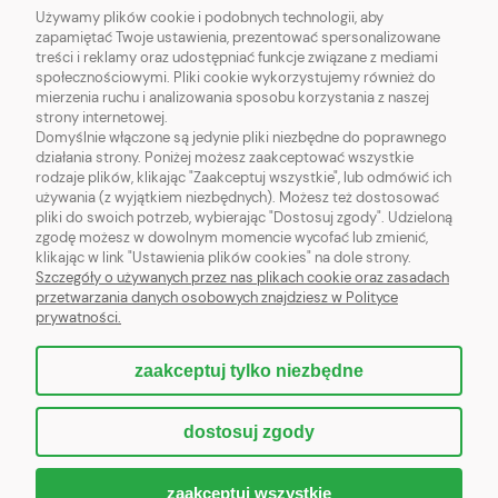
Używamy plików cookie i podobnych technologii, aby
zapamiętać Twoje ustawienia, prezentować spersonalizowane
O NAS
treści i reklamy oraz udostępniać funkcje związane z mediami
społecznościowymi. Pliki cookie wykorzystujemy również do
mierzenia ruchu i analizowania sposobu korzystania z naszej
MODELE DOMÓW
strony internetowej.
Domyślnie włączone są jedynie pliki niezbędne do poprawnego
działania strony. Poniżej możesz zaakceptować wszystkie
rodzaje plików, klikając "Zaakceptuj wszystkie", lub odmówić ich
używania (z wyjątkiem niezbędnych). Możesz też dostosować
pliki do swoich potrzeb, wybierając "Dostosuj zgody". Udzieloną
HFA
SPÓŁKA Z OGRANICZONĄ ODPOWIEDZIALNOŚCIĄ
zgodę możesz w dowolnym momencie wycofać lub zmienić,
Rondo Organizacji Narodów Zjednoczonych 1, 00-124 Warszawa
klikając w link "Ustawienia plików cookies" na dole strony.
NIP: 5252975353; REGON: 526629618, KRS:0001062138
Szczegóły o używanych przez nas plikach cookie oraz zasadach
przetwarzania danych osobowych znajdziesz w Polityce
{contact_form}
prywatności.
zaakceptuj tylko niezbędne
pokaż pełną wersję strony
dostosuj zgody
Sklep internetowy Shoper.pl
zaakceptuj wszystkie