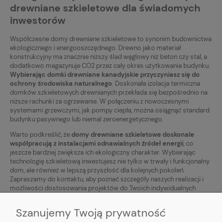
drewniane szkieletowe dla świadomych
inwestorów
Współczesne domy drewniane szkieletowe to synonim budownictwa
ekologicznego i energooszczędnego. Drewno jako materiał
konstrukcyjny ma znacznie niższy ślad węglowy niż beton czy stal, a
dodatkowo magazynuje CO2 przez cały okres użytkowania budynku.
Wybierając domki drewniane kanadyjskie przyczyniasz się do
ochrony środowiska naturalnego
. Doskonała izolacja termiczna
domków szkieletowych drewnianych przekłada się bezpośrednio na
niższe rachunki za ogrzewanie. W połączeniu z nowoczesnymi
systemami grzewczymi, jak pompy ciepła, można osiągnąć standard
budynku pasywnego lub niemal zeroenergetycznego.
Warto podkreślić, że
domy drewniane szkieletowe doskonale
współpracują z instalacjami odnawialnych źródeł energii
, co
jeszcze bardziej zwiększa ich ekologiczny charakter. Wybierając
technologię szkieletową inwestujesz nie tylko w trwały i funkcjonalny
dom, ale również w lepszą przyszłość dla kolejnych pokoleń.
Zapraszamy do kontaktu, aby poznać szczegóły naszych realizacji i
możliwości dostosowania projektów do Twoich indywidualnych
potrzeb.
Szanujemy Twoją prywatność