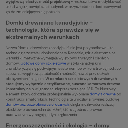
wyjątkową elastyczność projektową
- możesz łatwo modyfikować
układ wnętrz, powiększać budynek w przyszłości lub dostosowywać
go do zmieniających się potrzeb.
Domki drewniane kanadyjskie -
technologia, która sprawdza się w
ekstremalnych warunkach
Nazwa "domki drewniane kanadyjskie" nie jest przypadkowa - ta
technologia została udoskonalona w Kanadzie, gdzie ekstremalne
warunki klimatyczne wymagają wyjątkowo trwałych i ciepłych
domów.
Gotowe domy szkieletowe
w stylu kanadyjskim
charakteryzują się podwójnym systemem belek konstrukcyjnych, co
zapewnia wyjątkową stabilność i nośność, nawet przy dużych
obciążeniach śniegiem.
W domkach szkieletowych drewnianych
stosujemy wyłącznie certyfikowane, suszone komorowo drewno
konstrukcyjne
o wilgotności nieprzekraczającej 18%. To kluczowy
element, który odróżnia profesjonalnie wykonane
domy z drewna
od
konstrukcji amatorskich. Technologia ta umożliwia również budowę
domów bez pozwolenia całorocznych
, dzięki możliwości realizacji
obiektów o powierzchni do 70m², które zgodnie z prawem
budowlanym wymagają jedynie zgłoszenia.
Energooszczędność i ekologia - domy