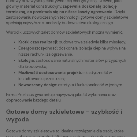
budowy oraz wysoką efektywnością energetyczną. Drewno, jako
główny materiał konstrukcyjny,
zapewnia doskonałą izolację
termiczną, co przekłada się na niższe koszty ogrzewania.
Dzięki
zastosowaniu nowoczesnych technologii gotowe domy szkieletowe
spełniają najwyższe standardy budownictwa ekologicznego.
Wśród kluczowych zalet domów szkieletowych można wymienić:
Krótki czas realizacji:
budowa trwa zaledwie kilka miesięcy;
Energooszczędność:
doskonała izolacja cieplna wpływa na
niższe rachunki za ogrzewanie;
Ekologia:
zastosowanie naturalnych materiałów przyjaznych
dla środowiska;
Możliwość dostosowania projektu:
elastyczność w
kształtowaniu przestrzeni;
Nowoczesny design:
estetyka i funkcjonalność w jednym.
Firma Prezhaus gwarantuje najwyższą jakość wykonania oraz
dopracowanie każdego detalu.
Gotowe domy szkieletowe – szybkość i
wygoda
Gotowe domy szkieletowe to idealne rozwiązanie dla osób, które
cenią sobie czas i komfort. Wybierając domy szkieletowe gotowe,