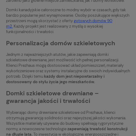
zarówno jako główne miejsce zamieszkania, jak i domy letniskowe.
Domki kanadyjskie całoroczne to modny wybór w czasach, gdy tak
bardzo popularne jest wynajmowanie. Osoby poszukujące większych
przestrzeni mogą skorzystać z oferty
gotowych domów 90
m2
.
Każdy projekt jest realizowany z myślą o wysokiej
funkcjonalności i trwałości.
Personalizacja domów szkieletowych
Jednym z najważniejszych atutów, jakie zapewniają domki
szkieletowe drewniane, jest możliwość ich pełnej personalizacji.
Klienci Prezhaus mogą dostosować układ pomieszczeń, materiały
wykończeniowe oraz systemy instalacyjne do swoich indywidualnych
potrzeb. Dzięki temu
każdy dom jest niepowtarzalny i
dostosowany do stylu życia jego mieszkańców.
Domki szkieletowe drewniane –
gwarancja jakości i trwałości
Wybierając domy drewniane szkieletowe od Prezhaus, klienci
otrzymują gwarancję solidności oraz najwyższej jakości wykonania.
Wszystkie materiały używane do budowy spełniają rygorystyczne
normy, a nowoczesne technologie
zapewniają trwałość konstrukcji
na długie lata.
To inwestycja w ekologiczne, energooszczędne i