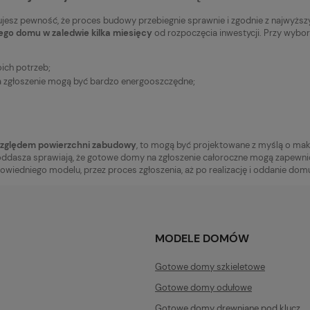
jesz pewność, że proces budowy przebiegnie sprawnie i zgodnie z najwyżs
ego domu w zaledwie kilka miesięcy
od rozpoczęcia inwestycji. Przy wybo
ich potrzeb;
 zgłoszenie mogą być bardzo energooszczędne;
względem powierzchni zabudowy
, to mogą być projektowane z myślą o ma
oddasza sprawiają, że gotowe domy na zgłoszenie całoroczne mogą zapewni
edniego modelu, przez proces zgłoszenia, aż po realizację i oddanie domu
MODELE DOMÓW
Gotowe domy szkieletowe
Gotowe domy odułowe
Gotowe domy drewniane pod klucz