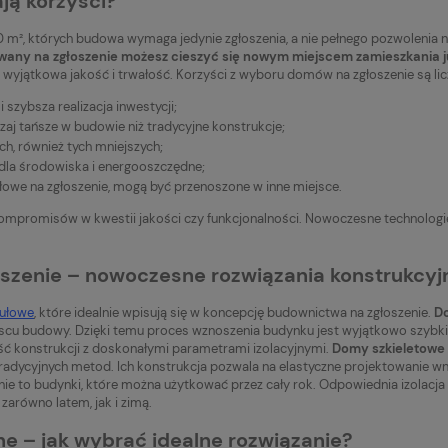
ją korzyści?
m², których budowa wymaga jedynie zgłoszenia, a nie pełnego pozwolenia n
any na zgłoszenie możesz cieszyć się nowym miejscem zamieszkania ju
eż wyjątkowa jakość i trwałość. Korzyści z wyboru domów na zgłoszenie są lic
 szybsza realizacja inwestycji;
aj tańsze w budowie niż tradycyjne konstrukcje;
ch, również tych mniejszych;
dla środowiska i energooszczędne;
owe na zgłoszenie, mogą być przenoszone w inne miejsce.
ompromisów w kwestii jakości czy funkcjonalności. Nowoczesne technologie 
szenie – nowoczesne rozwiązania konstrukcyj
ułowe
, które idealnie wpisują się w koncepcję budownictwa na zgłoszenie.
Do
scu budowy. Dzięki temu proces wznoszenia budynku jest wyjątkowo szybki,
kość konstrukcji z doskonałymi parametrami izolacyjnymi.
Domy szkieletowe 
adycyjnych metod. Ich konstrukcja pozwala na elastyczne projektowanie wn
ie to budynki, które można użytkować przez cały rok. Odpowiednia izolacj
zarówno latem, jak i zimą.
e – jak wybrać idealne rozwiązanie?