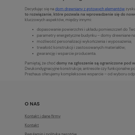
Decydując się na
dom drewniany z gotowych elementów
zysku
to rozwiązanie, które pozwala na wprowadzenie się do now
kluczowych aspektów, między innymi:
dopasowanie powierzchni i układu pomieszczeń do Two
parametry energetyczne budynku – domy drewniane na
możliwość personalizacji wykończenia i wyposażenia;
trwałość konstrukcji i zastosowanych materiałów;
gwarancję i wsparcie producenta.
Pamiętaj, że choć
domy na zgłoszenie są ograniczone pod 
Dwukondygnacyjne konstrukcje, antresole czy funkcjonalne p
Prezhaus oferujemy kompleksowe wsparcie – od wyboru odpowi
O NAS
Kontakt i dane firmy
Kontakt
Regulamin i polityka zwrotów