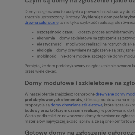
Czym są domy na zgłoszenie i jakie da
Domy na zgłoszenie to budynki o powierzchni zabudowy do 70 
znacznie uproszczony i krótszy.
Wybierając dom prefabrykow
drewna całoroczne
to nie tylko szybkość realizacji, ale równi
oszczędność czasu
– krótszy proces administracyjny i
ekonomia
– domy szkieletowe na zgłoszenie są zazwycz
elastyczność
– możliwość realizacji na różnych działka
ekologia
– domy drewniane na zgłoszenie są przyjazne 
mobilność
– niektóre modele, szczególnie domy moduł
Pamiętaj, że dom prefabrykowany na zgłoszenie nie oznacza k
przez wiele dekad.
Domy modułowe i szkieletowe na zgło
W naszej ofercie znajdziesz różnorodne
drewniane domy mod
prefabrykowanych elementów
, które są montowane na miej
propozycją są
domy drewniane szkieletowe
, które łączą lek
budowy oraz krótszym czasem realizacji
w porównaniu do tr
Warto podkreślić, że nowoczesne domy drewniane na zgłoszen
materiałów najwyższej jakości sprawia, że są one komfortowe 
Gotowe domy na zgłoszenie całoroczn