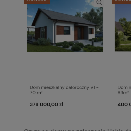
Dom mieszkalny całoroczny V1 -
Dom m
70 m²
83m²
378 000,00 zł
400 0