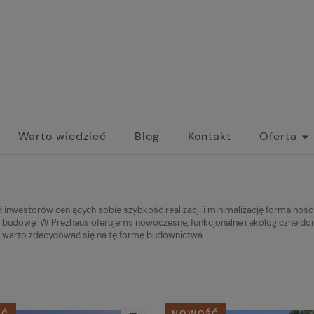
Warto wiedzieć
Blog
Kontakt
Oferta
nwestorów ceniących sobie szybkość realizacji i minimalizację formalności
 budowę. W Prezhaus oferujemy nowoczesne, funkcjonalne i ekologiczne dom
go warto zdecydować się na tę formę budownictwa.
ŚĆ
NOWOŚĆ