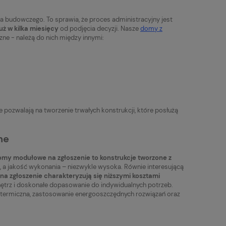
a budowczego. To sprawia, że proces administracyjny jest
ż w kilka miesięcy
od podjęcia decyzji. Nasze
domy z
zne - należą do nich między innymi:
pozwalają na tworzenie trwałych konstrukcji, które posłużą
ne
my modułowe na zgłoszenie to konstrukcje tworzone z
 a jakość wykonania – niezwykle wysoka. Równie interesującą
na zgłoszenie charakteryzują się niższymi kosztami
ętrz i doskonałe dopasowanie do indywidualnych potrzeb.
a termiczna, zastosowanie energooszczędnych rozwiązań oraz