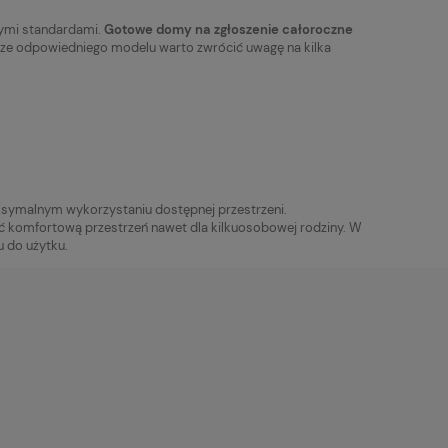
zymi standardami.
Gotowe domy na zgłoszenie całoroczne
rze odpowiedniego modelu warto zwrócić uwagę na kilka
ksymalnym wykorzystaniu dostępnej przestrzeni.
ć komfortową przestrzeń nawet dla kilkuosobowej rodziny. W
 do użytku.