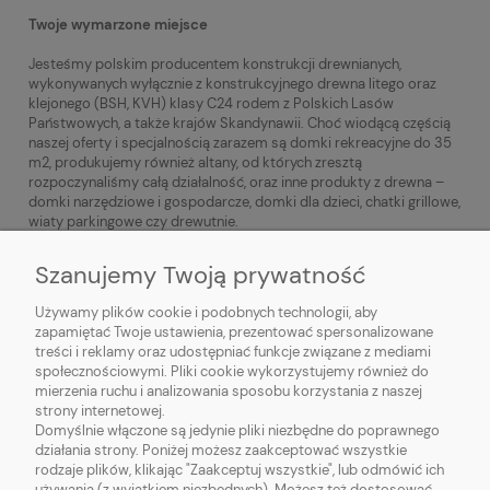
Twoje wymarzone miejsce
Jesteśmy polskim producentem konstrukcji drewnianych,
wykonywanych wyłącznie z konstrukcyjnego drewna litego oraz
klejonego (BSH, KVH) klasy C24 rodem z Polskich Lasów
Państwowych, a także krajów Skandynawii. Choć wiodącą częścią
naszej oferty i specjalnością zarazem są domki rekreacyjne do 35
m2, produkujemy również altany, od których zresztą
rozpoczynaliśmy całą działalność, oraz inne produkty z drewna –
domki narzędziowe i gospodarcze, domki dla dzieci, chatki grillowe,
wiaty parkingowe czy drewutnie.
Szanujemy Twoją prywatność
Używamy plików cookie i podobnych technologii, aby
zapamiętać Twoje ustawienia, prezentować spersonalizowane
O NAS
treści i reklamy oraz udostępniać funkcje związane z mediami
społecznościowymi. Pliki cookie wykorzystujemy również do
mierzenia ruchu i analizowania sposobu korzystania z naszej
MODELE DOMÓW
strony internetowej.
Domyślnie włączone są jedynie pliki niezbędne do poprawnego
działania strony. Poniżej możesz zaakceptować wszystkie
rodzaje plików, klikając "Zaakceptuj wszystkie", lub odmówić ich
używania (z wyjątkiem niezbędnych). Możesz też dostosować