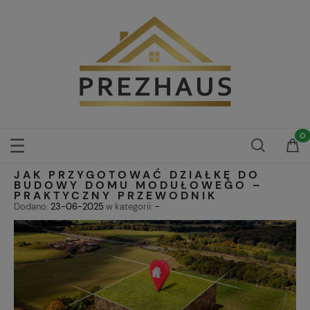
JAK PRZYGOTOWAĆ DZIAŁKĘ DO
BUDOWY DOMU MODUŁOWEGO –
PRAKTYCZNY PRZEWODNIK
Dodano:
23-06-2025
w kategorii:
-