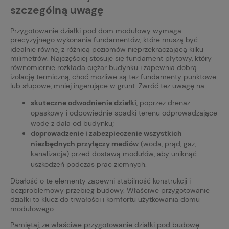
szczególną uwagę
Przygotowanie działki pod dom modułowy wymaga
precyzyjnego wykonania fundamentów, które muszą być
idealnie równe, z różnicą poziomów nieprzekraczającą kilku
milimetrów. Najczęściej stosuje się fundament płytowy, który
równomiernie rozkłada ciężar budynku i zapewnia dobrą
izolację termiczną, choć możliwe są też fundamenty punktowe
lub słupowe, mniej ingerujące w grunt. Zwróć też uwagę na:
skuteczne odwodnienie działki
, poprzez drenaż
opaskowy i odpowiednie spadki terenu odprowadzające
wodę z dala od budynku;
doprowadzenie i zabezpieczenie wszystkich
niezbędnych przyłączy mediów
(woda, prąd, gaz,
kanalizacja) przed dostawą modułów, aby uniknąć
uszkodzeń podczas prac ziemnych.
Dbałość o te elementy zapewni stabilność konstrukcji i
bezproblemowy przebieg budowy. Właściwe przygotowanie
działki to klucz do trwałości i komfortu użytkowania domu
modułowego.
Pamiętaj, że właściwe przygotowanie działki pod budowę