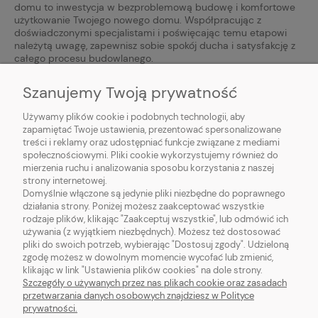
domu to inwestycja w bezproblemową budowę i komfortowe
użytkowanie Twojego nowego domu. Współpracując z
doświadczonymi specjalistami i poświęcając temu etapowi
należytą uwagę, zapewnisz sobie spokój ducha i satysfakcję z
całego procesu budowlanego.
Szanujemy Twoją prywatność
Używamy plików cookie i podobnych technologii, aby
zapamiętać Twoje ustawienia, prezentować spersonalizowane
O NAS
treści i reklamy oraz udostępniać funkcje związane z mediami
społecznościowymi. Pliki cookie wykorzystujemy również do
mierzenia ruchu i analizowania sposobu korzystania z naszej
MODELE DOMÓW
strony internetowej.
Domyślnie włączone są jedynie pliki niezbędne do poprawnego
działania strony. Poniżej możesz zaakceptować wszystkie
rodzaje plików, klikając "Zaakceptuj wszystkie", lub odmówić ich
używania (z wyjątkiem niezbędnych). Możesz też dostosować
pliki do swoich potrzeb, wybierając "Dostosuj zgody". Udzieloną
HFA
SPÓŁKA Z OGRANICZONĄ ODPOWIEDZIALNOŚCIĄ
zgodę możesz w dowolnym momencie wycofać lub zmienić,
Rondo Organizacji Narodów Zjednoczonych 1, 00-124 Warszawa
klikając w link "Ustawienia plików cookies" na dole strony.
NIP: 5252975353; REGON: 526629618, KRS:0001062138
Szczegóły o używanych przez nas plikach cookie oraz zasadach
przetwarzania danych osobowych znajdziesz w Polityce
{contact_form}
prywatności.