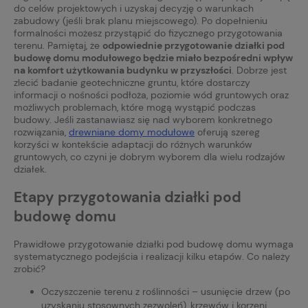
do celów projektowych i uzyskaj decyzję o warunkach
zabudowy (jeśli brak planu miejscowego). Po dopełnieniu
formalności możesz przystąpić do fizycznego przygotowania
terenu. Pamiętaj, że
odpowiednie przygotowanie działki pod
budowę domu modułowego będzie miało bezpośredni wpływ
na komfort użytkowania budynku w przyszłości
. Dobrze jest
zlecić badanie geotechniczne gruntu, które dostarczy
informacji o nośności podłoża, poziomie wód gruntowych oraz
możliwych problemach, które mogą wystąpić podczas
budowy. Jeśli zastanawiasz się nad wyborem konkretnego
rozwiązania,
drewniane domy modułowe
oferują szereg
korzyści w kontekście adaptacji do różnych warunków
gruntowych, co czyni je dobrym wyborem dla wielu rodzajów
działek.
Etapy przygotowania działki pod
budowę domu
Prawidłowe przygotowanie działki pod budowę domu wymaga
systematycznego podejścia i realizacji kilku etapów. Co należy
zrobić?
Oczyszczenie terenu z roślinności – usunięcie drzew (po
uzyskaniu stosownych zezwoleń), krzewów i korzeni.