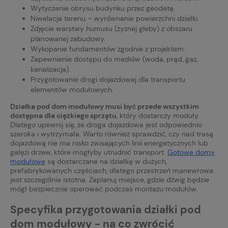
Wytyczenie obrysu budynku przez geodetę.
Niwelacja terenu – wyrównanie powierzchni działki.
Zdjęcie warstwy humusu (żyznej gleby) z obszaru
planowanej zabudowy.
Wykopanie fundamentów zgodnie z projektem.
Zapewnienie dostępu do mediów (woda, prąd, gaz,
kanalizacja).
Przygotowanie drogi dojazdowej dla transportu
elementów modułowych.
Działka pod dom modułowy musi być przede wszystkim
dostępna dla ciężkiego sprzętu
, który dostarczy moduły.
Dlatego upewnij się, że droga dojazdowa jest odpowiednio
szeroka i wytrzymała. Warto również sprawdzić, czy nad trasą
dojazdową nie ma nisko zwisających linii energetycznych lub
gałęzi drzew, które mogłyby utrudnić transport.
Gotowe domy
modułowe
są dostarczane na działkę w dużych,
prefabrykowanych częściach, dlatego przestrzeń manewrowa
jest szczególnie istotna. Zaplanuj miejsce, gdzie dźwig będzie
mógł bezpiecznie operować podczas montażu modułów.
Specyfika przygotowania działki pod
dom modułowy - na co zwrócić