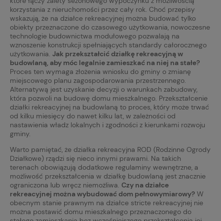
które łączy zalety sezonowego wypoczynku z możliwością
korzystania z nieruchomości przez cały rok. Choć przepisy
wskazują, że na działce rekreacyjnej można budować tylko
obiekty przeznaczone do czasowego użytkowania, nowoczesne
technologie budownictwa modułowego pozwalają na
wznoszenie konstrukcji spełniających standardy całorocznego
użytkowania.
Jak przekształcić działkę rekreacyjną w
budowlaną, aby móc legalnie zamieszkać na niej na stałe?
Proces ten wymaga złożenia wniosku do gminy o zmianę
miejscowego planu zagospodarowania przestrzennego.
Alternatywą jest uzyskanie decyzji o warunkach zabudowy,
która pozwoli na budowę domu mieszkalnego. Przekształcenie
działki rekreacyjnej na budowlaną to proces, który może trwać
od kilku miesięcy do nawet kilku lat, w zależności od
nastawienia władz lokalnych i zgodności z kierunkami rozwoju
gminy.
Warto pamiętać, że działka rekreacyjna ROD (Rodzinne Ogrody
Działkowe) rządzi się nieco innymi prawami. Na takich
terenach obowiązują dodatkowe regulaminy wewnętrzne, a
możliwość przekształcenia w działkę budowlaną jest znacznie
ograniczona lub wręcz niemożliwa.
Czy na działce
rekreacyjnej można wybudować dom pełnowymiarowy?
W
obecnym stanie prawnym na działce stricte rekreacyjnej nie
można postawić domu mieszkalnego przeznaczonego do
stałego zamieszkania bez wcześniejszego przekształcenia jej