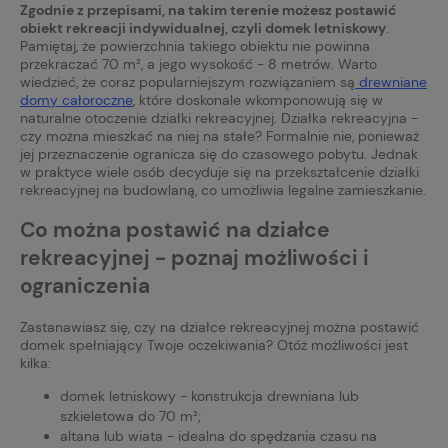
Zgodnie z przepisami, na takim terenie możesz postawić
obiekt rekreacji indywidualnej, czyli domek letniskowy
.
Pamiętaj, że powierzchnia takiego obiektu nie powinna
przekraczać 70 m², a jego wysokość - 8 metrów. Warto
wiedzieć, że coraz popularniejszym rozwiązaniem są
drewniane
domy całoroczne
, które doskonale wkomponowują się w
naturalne otoczenie działki rekreacyjnej. Działka rekreacyjna -
czy można mieszkać na niej na stałe? Formalnie nie, ponieważ
jej przeznaczenie ogranicza się do czasowego pobytu. Jednak
w praktyce wiele osób decyduje się na przekształcenie działki
rekreacyjnej na budowlaną, co umożliwia legalne zamieszkanie.
Co można postawić na działce
rekreacyjnej - poznaj możliwości i
ograniczenia
Zastanawiasz się, czy na działce rekreacyjnej można postawić
domek spełniający Twoje oczekiwania? Otóż możliwości jest
kilka:
domek letniskowy - konstrukcja drewniana lub
szkieletowa do 70 m²;
altana lub wiata - idealna do spędzania czasu na