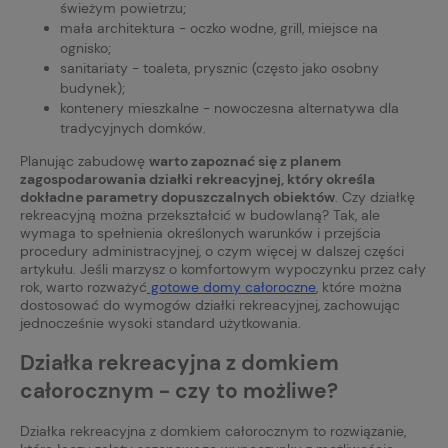
świeżym powietrzu;
mała architektura - oczko wodne, grill, miejsce na
ognisko;
sanitariaty - toaleta, prysznic (często jako osobny
budynek);
kontenery mieszkalne - nowoczesna alternatywa dla
tradycyjnych domków.
Planując zabudowę
warto zapoznać się z planem
zagospodarowania działki rekreacyjnej, który określa
dokładne parametry dopuszczalnych obiektów
. Czy działkę
rekreacyjną można przekształcić w budowlaną? Tak, ale
wymaga to spełnienia określonych warunków i przejścia
procedury administracyjnej, o czym więcej w dalszej części
artykułu. Jeśli marzysz o komfortowym wypoczynku przez cały
rok, warto rozważyć
gotowe domy całoroczne
, które można
dostosować do wymogów działki rekreacyjnej, zachowując
jednocześnie wysoki standard użytkowania.
Działka rekreacyjna z domkiem
całorocznym - czy to możliwe?
Działka rekreacyjna z domkiem całorocznym to rozwiązanie,