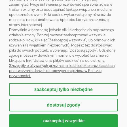
zapamiętać Twoje ustawienia, prezentować spersonalizowane
O NAS
treści i reklamy oraz udostępniać funkcje związane z mediami
społecznościowymi. Pliki cookie wykorzystujemy również do
mierzenia ruchu i analizowania sposobu korzystania z naszej
MODELE DOMÓW
strony internetowej.
Domyślnie włączone są jedynie pliki niezbędne do poprawnego
działania strony. Poniżej możesz zaakceptować wszystkie
rodzaje plików, klikając "Zaakceptuj wszystkie", lub odmówić ich
używania (z wyjątkiem niezbędnych). Możesz też dostosować
pliki do swoich potrzeb, wybierając "Dostosuj zgody". Udzieloną
HFA
SPÓŁKA Z OGRANICZONĄ ODPOWIEDZIALNOŚCIĄ
zgodę możesz w dowolnym momencie wycofać lub zmienić,
Rondo Organizacji Narodów Zjednoczonych 1, 00-124 Warszawa
klikając w link "Ustawienia plików cookies" na dole strony.
NIP: 5252975353; REGON: 526629618, KRS:0001062138
Szczegóły o używanych przez nas plikach cookie oraz zasadach
przetwarzania danych osobowych znajdziesz w Polityce
{contact_form}
prywatności.
zaakceptuj tylko niezbędne
pokaż pełną wersję strony
dostosuj zgody
Sklep internetowy Shoper.pl
zaakceptuj wszystkie