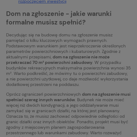
rozpoczęciem inwestycji
Dom na zgłoszenie - jakie warunki
formalne musisz spełnić?
Decydując się na budowę domu na zgłoszenie musisz
pamiętać o kilku kluczowych wymogach prawnych.
Podstawowym warunkiem jest nieprzekroczenie określonych
parametrów powierzchniowych i kubaturowych. Zgodnie z
aktualnymi przepisami,
dom na zgłoszenie nie może
przekraczać 70 m² powierzchni zabudowy
. W przypadku
budynków rekreacyjnych maksymalna powierzchnia wynosi 35
m². Warto podkreślić, że mówimy tu o powierzchni zabudowy,
a nie powierzchni użytkowej, co daje możliwość wykorzystania
dodatkowej przestrzeni na poddaszu.
Oprócz ograniczeń powierzchniowych
dom na zgłoszenie musi
spełniać szereg innych warunków
. Budynek nie może mieć
więcej niż dwóch kondygnacji, a jego oddziaływanie musi
zamykać się w granicach działki, na której jest planowany.
Oznacza to, że musisz zachować odpowiednie odległości od
granic działki oraz innych obiektów. Ponadto, projekt musi być
zgodny z miejscowym planem zagospodarowania
przestrzennego lub warunkami zabudowy. Warto rozważyć