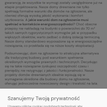
gwarancję, że wszystkie te wymogi zostały uwzględnione już na
etapie projektowania. Nasze domy drewniane nie tylko
spełniają formalne warunki dla domów na zgłoszenie, ale
również oferują wysoką jakość wykonania i komfort
użytkowania. A
jakie warunki dom na zgłoszenie musi
spełniać w kontekście energooszczędności
? Choć obecne
przepisy nie nakładają na budynki o powierzchni do 70 m²
takich samych rygorystycznych wymogów jak w przypadku
większych obiektów, warto zadbać o dobrą izolację termiczną.
Nasze domy standardowo wyposażone są w energooszczędne
rozwiązania, co przekłada się na niższe koszty eksploatacji.
Podsumowując, dom na zgłoszenie to atrakcyjna alternatywa
dla tradycyjnej budowy, pod warunkiem spełnienia
określonych wymogów prawnych i technicznych. Decydując
się na takie rozwiązanie zyskujesz oszczędność czasu i
pieniędzy, nie rezygnując z jakości i funkcjonalności. Nasze
projekty domów drewnianych idealnie wpisują się w
wymagania określone dla budowy domu na zgłoszenie,
oferując jednocześnie nowoczesny design i trwałość na lata.
Szanujemy Twoją prywatność
Używamy plików cookie i podobnych technologii, aby