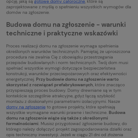
opcję, jaką są
gotowe domy całoroczne
, które są
zaprojektowane z myślą o spełnieniu wszystkich wymogów dla
domów na zgłoszenie.
Budowa domu na zgłoszenie - warunki
techniczne i praktyczne wskazówki
Proces realizacji domu na zgłoszenie wymaga spełnienia
określonych warunków technicznych. Pamiętaj, że uproszczona
procedura nie zwalnia Cię z obowiązku przestrzegania
przepisów budowlanych i norm technicznych. Twój dom musi
spełniać wszystkie wymogi dotyczące bezpieczeństwa
konstrukcji, warunków przeciwpożarowych oraz efektywności
energetycznej.
Przy budowie domu na zgłoszenie warto
skorzystać z rozwiązań prefabrykowanych
, które znacząco
przyspieszają proces budowy. Domy drewniane są w tym
kontekście szczególnie atrakcyjne, gdyż łączą szybkość
montażu z doskonałymi parametrami izolacyjnymi. Nasze
domy na zgłoszenie
to gotowe projekty, które spełniają
wszystkie wymagane warunki prawne i techniczne.
Budowa
domu na zgłoszenie wiąże się także z określonymi
formalnościami
. Musisz przygotować zgłoszenie budowy, do
którego należy dołączyć projekt zagospodarowania działki oraz
opis techniczny inwestycji. Jeżeli w ciągu 21 dni od złożenia