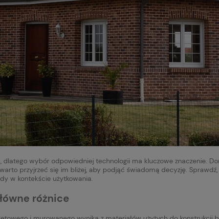
, dlatego wybór odpowiedniej technologii ma kluczowe znaczenie. Do
warto przyjrzeć się im bliżej, aby podjąć świadomą decyzję. Sprawdź
 wady w kontekście użytkowania.
łówne różnice
towego i murowanego wynika z materiałów użytych do konstrukcji b