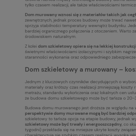
tylko czasem realizacji, ale także właściwościami termi
Dom murowany wznosi się z materiałów takich jak cegły
zewnętrznych, jednak proces budowy może trwać nawet d
sprzyja stabilności temperatury wewnątrz budynku. Jedn
bardziej organicznego połączenia z otoczeniem. Warto 
środowiskiem naturalnym.
Z kolei
dom szkieletowy opiera się na lekkiej konstrukcj
świetnymi właściwościami izolacyjnymi i szybkim nagrze
staranności wykonania oraz odpowiedniego zabezpieczeni
Dom szkieletowy a murowany – kosz
Jednym z kluczowych czynników decydujących o wyborze
materiały oraz krótszy czas realizacji zmniejszają kosz
metrażu, standardu wykończenia oraz lokalnych cen us
że budowa domu szkieletowego może być tańsza o 20-
Budowa domu murowanego jest droższa ze względu na wys
perspektywie domy murowane mogą być bardziej odpor
szkieletowy to tańsza opcja na etapie budowy, jednak w
szkieletowy może być trwały i energooszczędny,
co sku
tygodni) przekłada się na mniejsze ukryte koszty zwią
charakteryzują się szybkim czasem realizacji, wysoką ja