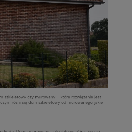
m szkieletowy czy murowany – które rozwiązanie jest
, czym różni się dom szkieletowy od murowanego, jakie
udynku. Domy murowane i szkieletowe różnią się nie