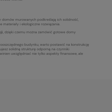
cy domów murowanych podkreślają ich solidność,
 materiały i ekologiczne rozwiązania.
ji,
dzięki czemu można zamówić gotowe domy
gooszczędnego budynku, warto postawić na konstrukcję
rujesz solidną strukturę odporną na czynniki
nien uwzględniać nie tylko aspekty finansowe, ale