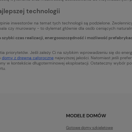
jlepszej technologii
nie inwestorów na temat tych technologii są podzielone. Zwolenni
 bala czy murowany - to dylemat głównie dla osób ceniących naturalne
szybki czas realizacji, energooszczędność i możliwość prefabrykac
 priorytetów. Jeśli zależy Ci na szybkim wprowadzeniu się do ener
h
domy z drewna całoroczne
najwyższej jakości. Natomiast jeśli prefe
 w kontekście długoterminowej eksploatacji. Ostateczny wybór powi
rtu.
MODELE DOMÓW
Gotowe domy szkieletowe