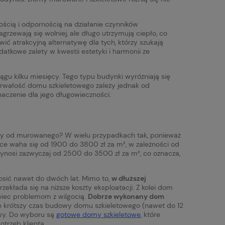
ością i odpornością na działanie czynników
zewają się wolniej, ale długo utrzymują ciepło, co
ć atrakcyjną alternatywę dla tych, którzy szukają
kowe zalety w kwestii estetyki i harmonii ze
ągu kilku miesięcy. Tego typu budynki wyróżniają się
 Trwałość domu szkieletowego zależy jednak od
aczenie dla jego długowieczności.
szy od murowanego? W wielu przypadkach tak, ponieważ
sce waha się od 1900 do 3800 zł za m², w zależności od
nosi zazwyczaj od 2500 do 3500 zł za m², co oznacza,
osić nawet do dwóch lat. Mimo to,
w dłuższej
zekłada się na niższe koszty eksploatacji. Z kolei dom
obiec problemom z wilgocią.
Dobrze wykonany dom
że krótszy czas budowy domu szkieletowego (nawet do 12
owy. Do wyboru są
gotowe domy szkieletowe
, które
trzeb klienta.