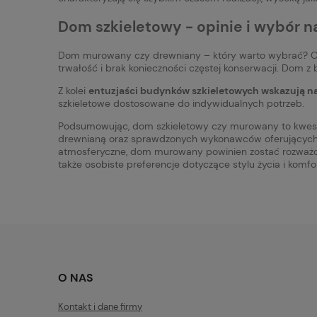
Dom szkieletowy - opinie i wybór na
Dom murowany czy drewniany – który warto wybrać? Opi
trwałość i brak konieczności częstej konserwacji. Dom z
Z kolei
entuzjaści budynków szkieletowych wskazują na 
szkieletowe dostosowane do indywidualnych potrzeb.
Podsumowując, dom szkieletowy czy murowany to kwestia
drewnianą oraz sprawdzonych wykonawców oferującyc
atmosferyczne, dom murowany powinien zostać rozważony
także osobiste preferencje dotyczące stylu życia i komfo
O NAS
Kontakt i dane firmy