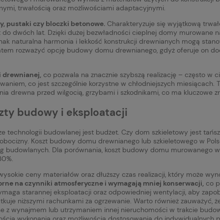
cznymi, trwałością oraz możliwościami adaptacyjnymi.
, pustaki czy bloczki betonowe.
Charakteryzuje się wyjątkową trwał
o dwóch lat. Dzięki dużej bezwładności cieplnej domy murowane nagr
ak naturalna harmonia i lekkość konstrukcji drewnianych mogą stanowi
zatem rozważyć opcję budowy domu drewnianego, gdyż oferuje on dodat
i drewnianej,
co pozwala na znacznie szybszą realizację – często w ci
waniem, co jest szczególnie korzystne w chłodniejszych miesiącach.
a drewna przed wilgocią, grzybami i szkodnikami, co ma kluczowe zn
ty budowy i eksploatacji
 technologii budowlanej jest budżet. Czy dom szkieletowy jest tań
ty robocizny. Koszt budowy domu drewnianego lub szkieletowego w Pol
ług budowlanych. Dla porównania, koszt budowy domu murowanego wy
30%.
okie ceny materiałów oraz dłuższy czas realizacji, który może wyn
ne na czynniki atmosferyczne i wymagają mniej konserwacji,
co pr
ymaga starannej eksploatacji oraz odpowiedniej wentylacji, aby zap
tkuje niższymi rachunkami za ogrzewanie. Warto również zauważyć, 
zane z wynajmem lub utrzymaniem innej nieruchomości w trakcie bud
kością wykonania oraz możliwością dostosowania do indywidualnych po