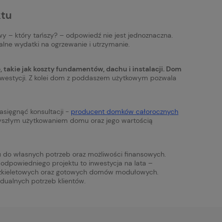
ktu
 – który tańszy? – odpowiedź nie jest jednoznaczna.
lne wydatki na ogrzewanie i utrzymanie.
 takie jak koszty fundamentów, dachu i instalacji. Dom
inwestycji. Z kolei dom z poddaszem użytkowym pozwala
asięgnąć konsultacji -
producent domków całorocznych
zyszłym użytkowaniem domu oraz jego wartością
 do własnych potrzeb oraz możliwości finansowych.
 odpowiedniego projektu to inwestycja na lata –
 szkieletowych oraz gotowych domów modułowych.
ualnych potrzeb klientów.