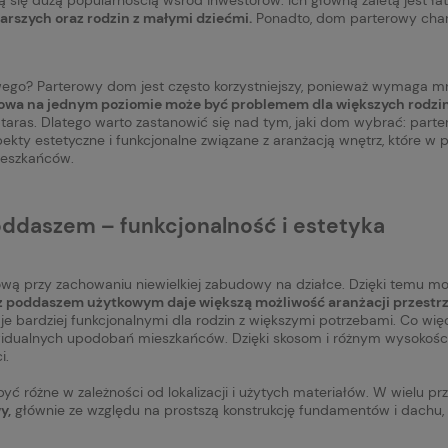
rszych oraz rodzin z małymi dziećmi.
Ponadto, dom parterowy charak
go? Parterowy dom jest często korzystniejszy, ponieważ wymaga mn
owa na jednym poziomie może być problemem dla większych rodzin
ras. Dlatego warto zastanowić się nad tym, jaki dom wybrać: part
pekty estetyczne i funkcjonalne związane z aranżacją wnętrz, które
ieszkańców.
ddaszem – funkcjonalność i estetyka
ą przy zachowaniu niewielkiej zabudowy na działce. Dzięki temu mo
 poddaszem użytkowym daje większą możliwość aranżacji przestr
ni je bardziej funkcjonalnymi dla rodzin z większymi potrzebami. Co w
ywidualnych upodobań mieszkańców. Dzięki skosom i różnym wysokoś
i.
różne w zależności od lokalizacji i użytych materiałów. W wielu 
y,
głównie ze względu na prostszą konstrukcję fundamentów i dachu, 