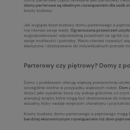
domy parterowe są idealnym rozwiązaniem dla osób sta
koszty budowy.
Jak wygląda koszt budowy domu parterowego a piętrowe
ma również swoje wady.
Ograniczona przestrzeń użytk
wygospodarować odpowiednią przestrzeń na ogród czy ta
swoje możliwości i potrzeby. Warto również rozważyć as
elastyczne i dostosowane do indywidualnych potrzeb m
Parterowy czy piętrowy? Domy z po
Domy z poddaszem oferują większą powierzchnię użytkow
szczególnie istotne w przypadku większych rodzin.
Dom z
służyć jako sypialnie, biura czy pokoje gościnne, co czy
aranżacji wnętrz, które mogą być dostosowane do ind
wizualny, który nadaje wnętrzom charakteru i przytulnośc
Koszty budowy domu parterowego a piętrowego mogą być 
bardziej ekonomicznym rozwiązaniem niż dom piętrow