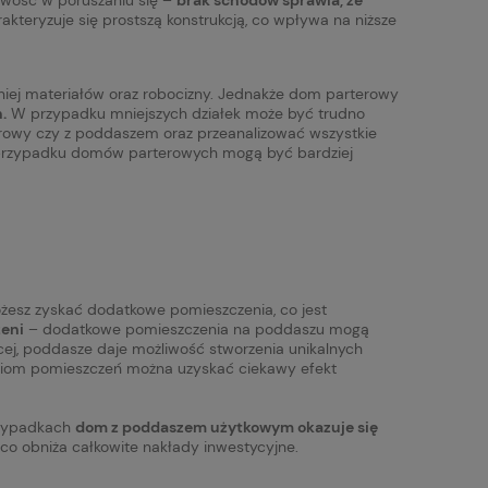
teryzuje się prostszą konstrukcją, co wpływa na niższe
iej materiałów oraz robocizny. Jednakże dom parterowy
.
W przypadku mniejszych działek może być trudno
erowy czy z poddaszem oraz przeanalizować wszystkie
 w przypadku domów parterowych mogą być bardziej
żesz zyskać dodatkowe pomieszczenia, co jest
zeni
– dodatkowe pomieszczenia na poddaszu mogą
ięcej, poddasze daje możliwość stworzenia unikalnych
ciom pomieszczeń można uzyskać ciekawy efekt
przypadkach
dom z poddaszem użytkowym okazuje się
co obniża całkowite nakłady inwestycyjne.