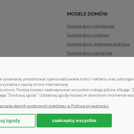
MODELE DOMÓW
Gotowe domy szkieletowe
Gotowe domy odułowe
Gotowe domy drewniane pod klucz
Gotowe domy parterowe
Domy bez pozwolenia
 ustawienia, prezentować spersonalizowane treści i reklamy oraz udostępni
zystania z naszej strony internetowej.
a strony. Poniżej możesz zaakceptować wszystkie rodzaje plików, klikając "
wa
ając "Dostosuj zgody". Udzieloną zgodę możesz w dowolnym momencie wycofać
arzania danych osobowych znajdziesz w Polityce prywatności.
zaakceptuj wszystkie
uj zgody
Sklep internetowy Shoper.pl