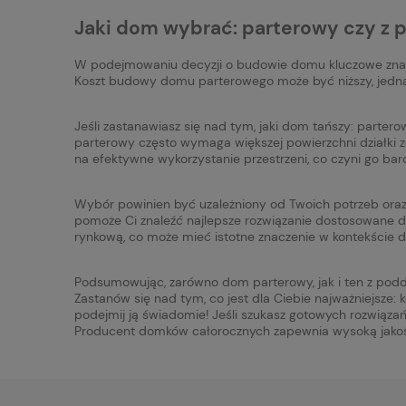
Jaki dom wybrać: parterowy czy z 
W podejmowaniu decyzji o budowie domu kluczowe znacz
Koszt budowy domu parterowego może być niższy, jednak
Jeśli zastanawiasz się nad tym, jaki dom tańszy: parter
parterowy często wymaga większej powierzchni działki z
na efektywne wykorzystanie przestrzeni, co czyni go ba
Wybór powinien być uzależniony od Twoich potrzeb oraz
pomoże Ci znaleźć najlepsze rozwiązanie dostosowane 
rynkową, co może mieć istotne znaczenie w kontekście d
Podsumowując, zarówno dom parterowy, jak i ten z podd
Zastanów się nad tym, co jest dla Ciebie najważniejsze
podejmij ją świadomie! Jeśli szukasz gotowych rozwi
Producent domków całorocznych zapewnia wysoką jakoś