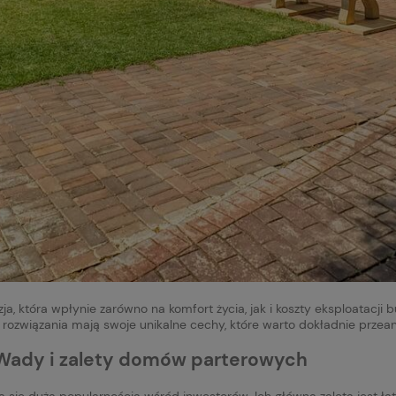
 która wpłynie zarówno na komfort życia, jak i koszty eksploatacji
rozwiązania mają swoje unikalne cechy, które warto dokładnie przean
Wady i zalety domów parterowych
ą się dużą popularnością wśród inwestorów. Ich główną zaletą jest ł