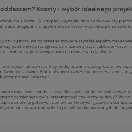
poddaszem? Koszty i wybór idealnego proje
enie mają koszty. W przypadku pytania: dom parterowy czy piętrowy
 warto uwzględnić długoterminowe koszty eksploatacji oraz ewentua
owy czy piętrowy,
warto przeanalizować wszystkie aspekty finansowe,
e względu na swoją rozległość, co może zwiększyć całkowite koszty 
rdziej ekonomicznym rozwiązaniem na mniejszych działkach.
 możliwości finansowych. Przy podejmowaniu decyzji warto również z
do Twoich oczekiwań. Warto również rozważyć aspekty związane z pr
ługoterminowej inwestycji.
aszem mają swoje wady i zalety. Kluczowe jest dostosowanie wyboru
: komfort codziennego życia, przestronność czy koszty budowy? Wybór
ązań, sprawdź ofertę gotowych domów parterowych, gotowych domów
ć wykonania oraz różnorodność projektów dostosowanych do indywid