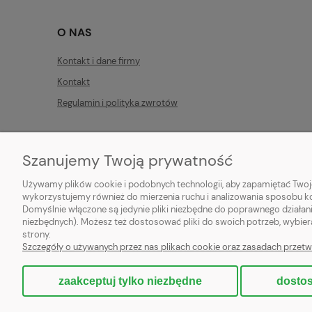
O NAS
Kontakt i dane firmy
Kontakt
Regulamin i polityka zwrotów
Szanujemy Twoją prywatność
Używamy plików cookie i podobnych technologii, aby zapamiętać Twoje
wykorzystujemy również do mierzenia ruchu i analizowania sposobu kor
HFA
SPÓŁKA Z OGRANICZONĄ ODPOWIEDZIALNOŚCIĄ
Domyślnie włączone są jedynie pliki niezbędne do poprawnego działani
Rondo Organizacji Narodów Zjednoczonych 1, 00-124 Warsza
niezbędnych). Możesz też dostosować pliki do swoich potrzeb, wybier
NIP: 5252975353; REGON: 526629618, KRS:0001062138
strony.
Szczegóły o używanych przez nas plikach cookie oraz zasadach przetw
{contact_form}
zaakceptuj tylko niezbędne
dostos