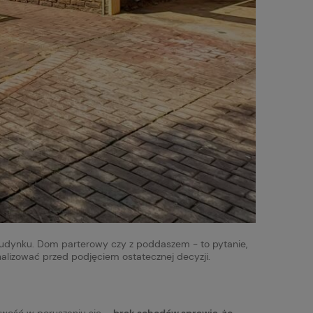
 budynku. Dom parterowy czy z poddaszem - to pytanie,
alizować przed podjęciem ostatecznej decyzji.
atwość w poruszaniu się –
brak schodów sprawia, że