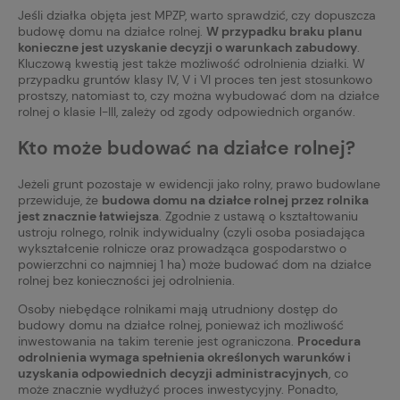
Jeśli działka objęta jest MPZP, warto sprawdzić, czy dopuszcza
budowę domu na działce rolnej.
W przypadku braku planu
konieczne jest uzyskanie decyzji o warunkach zabudowy
.
Kluczową kwestią jest także możliwość odrolnienia działki. W
przypadku gruntów klasy IV, V i VI proces ten jest stosunkowo
prostszy, natomiast to, czy można wybudować dom na działce
rolnej o klasie I-III, zależy od zgody odpowiednich organów.
Kto może budować na działce rolnej?
Jeżeli grunt pozostaje w ewidencji jako rolny, prawo budowlane
przewiduje, że
budowa domu na działce rolnej przez rolnika
jest znacznie łatwiejsza
. Zgodnie z ustawą o kształtowaniu
ustroju rolnego, rolnik indywidualny (czyli osoba posiadająca
wykształcenie rolnicze oraz prowadząca gospodarstwo o
powierzchni co najmniej 1 ha) może budować dom na działce
rolnej bez konieczności jej odrolnienia.
Osoby niebędące rolnikami mają utrudniony dostęp do
budowy domu na działce rolnej, ponieważ ich możliwość
inwestowania na takim terenie jest ograniczona.
Procedura
odrolnienia wymaga spełnienia określonych warunków i
uzyskania odpowiednich decyzji administracyjnych
, co
może znacznie wydłużyć proces inwestycyjny. Ponadto,