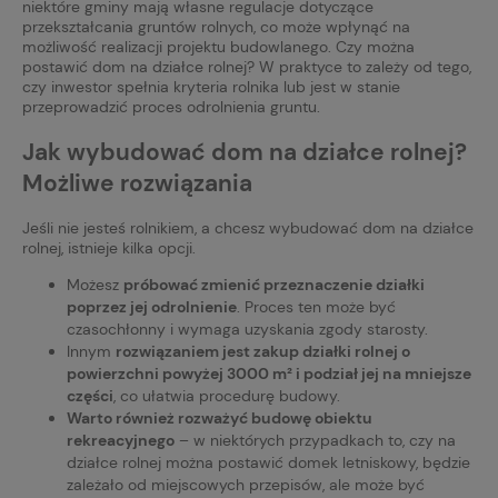
niektóre gminy mają własne regulacje dotyczące
przekształcania gruntów rolnych, co może wpłynąć na
możliwość realizacji projektu budowlanego. Czy można
postawić dom na działce rolnej? W praktyce to zależy od tego,
czy inwestor spełnia kryteria rolnika lub jest w stanie
przeprowadzić proces odrolnienia gruntu.
Jak wybudować dom na działce rolnej?
Możliwe rozwiązania
Jeśli nie jesteś rolnikiem, a chcesz wybudować dom na działce
rolnej, istnieje kilka opcji.
Możesz
próbować zmienić przeznaczenie działki
poprzez jej odrolnienie
. Proces ten może być
czasochłonny i wymaga uzyskania zgody starosty.
Innym
rozwiązaniem jest zakup działki rolnej o
powierzchni powyżej 3000 m² i podział jej na mniejsze
części
, co ułatwia procedurę budowy.
Warto również rozważyć budowę obiektu
rekreacyjnego
– w niektórych przypadkach to, czy na
działce rolnej można postawić domek letniskowy, będzie
zależało od miejscowych przepisów, ale może być