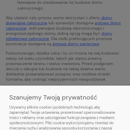
łatwiejsze do zrealizowania niż budowa domu
całorocznego.
Aby ułatwić cały proces, warto skorzystać z oferty
domy
drewniane całoroczne
lub sprawdzić dostępne
gotowe domy
całoroczne
. Jeśli planujesz budowę ekonomicznego i
energooszczędnego domu, dobrą opcją mogą być
domy
szkieletowe całoroczne
. Dla osób preferujących prostsze
konstrukcje dostępne są
gotowe domy parterowe
.
Podsumowując, działka rolna i to, co można na niej budować
zależy od wielu czynników, takich jak status prawny,
przeznaczenie terenu i status inwestora. Przed podjęciem
decyzji o zakupie lub budowie na takiej działce warto
dokładnie przeanalizować przepisy oraz możliwe ścieżki
formalne, aby uniknąć nieprzyjemnych niespodzianek.
Szanujemy Twoją prywatność
Używamy plików cookie i podobnych technologii, aby
zapamiętać Twoje ustawienia, prezentować spersonalizowane
O NAS
treści i reklamy oraz udostępniać funkcje związane z mediami
społecznościowymi. Pliki cookie wykorzystujemy również do
mierzenia ruchu i analizowania sposobu korzystania z naszej