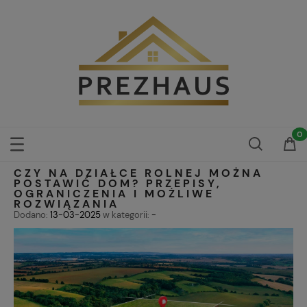
CZY NA DZIAŁCE ROLNEJ MOŻNA
POSTAWIĆ DOM? PRZEPISY,
OGRANICZENIA I MOŻLIWE
ROZWIĄZANIA
Dodano:
13-03-2025
w kategorii:
-