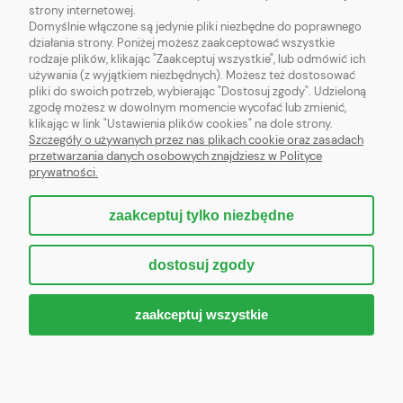
MODELE DOMÓW
strony internetowej.
Domyślnie włączone są jedynie pliki niezbędne do poprawnego
działania strony. Poniżej możesz zaakceptować wszystkie
rodzaje plików, klikając "Zaakceptuj wszystkie", lub odmówić ich
używania (z wyjątkiem niezbędnych). Możesz też dostosować
pliki do swoich potrzeb, wybierając "Dostosuj zgody". Udzieloną
HFA
SPÓŁKA Z OGRANICZONĄ ODPOWIEDZIALNOŚCIĄ
zgodę możesz w dowolnym momencie wycofać lub zmienić,
Rondo Organizacji Narodów Zjednoczonych 1, 00-124 Warszawa
klikając w link "Ustawienia plików cookies" na dole strony.
NIP: 5252975353; REGON: 526629618, KRS:0001062138
Szczegóły o używanych przez nas plikach cookie oraz zasadach
przetwarzania danych osobowych znajdziesz w Polityce
{contact_form}
prywatności.
zaakceptuj tylko niezbędne
pokaż pełną wersję strony
dostosuj zgody
Sklep internetowy Shoper.pl
zaakceptuj wszystkie